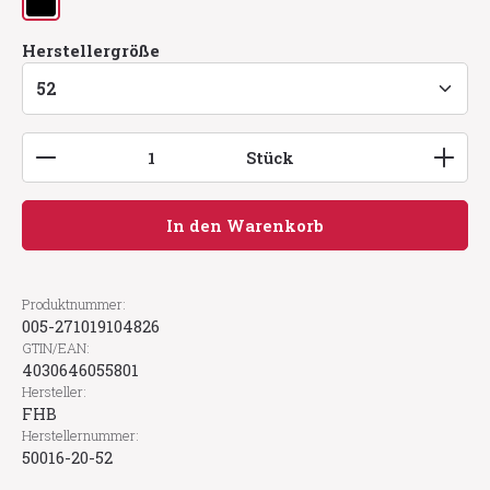
schwarz
auswählen
Herstellergröße
Produkt Anzahl: Gib den gewünschten Wert ein
Stück
In den Warenkorb
Produktnummer:
005-271019104826
GTIN/EAN:
4030646055801
Hersteller:
FHB
Herstellernummer:
50016-20-52