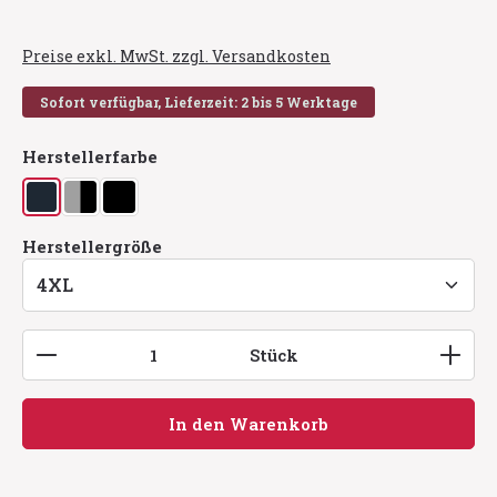
Preise exkl. MwSt. zzgl. Versandkosten
Sofort verfügbar, Lieferzeit: 2 bis 5 Werktage
auswählen
Herstellerfarbe
dunkelmarine
grau/schwarz
schwarz
(Diese Option ist zurzeit nicht verfügbar.)
auswählen
Herstellergröße
Produkt Anzahl: Gib den gewünschten Wert ein
Stück
In den Warenkorb