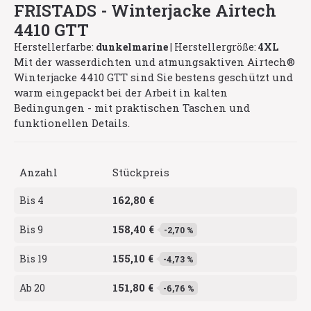
FRISTADS - Winterjacke Airtech
4410 GTT
Herstellerfarbe:
dunkelmarine
|
Herstellergröße:
4XL
Mit der wasserdichten und atmungsaktiven Airtech®
Winterjacke 4410 GTT sind Sie bestens geschützt und
warm eingepackt bei der Arbeit in kalten
Bedingungen - mit praktischen Taschen und
funktionellen Details.
Anzahl
Stückpreis
162,80 €
Bis
4
158,40 €
Bis
9
-2,70 %
155,10 €
Bis
19
-4,73 %
151,80 €
Ab
20
-6,76 %