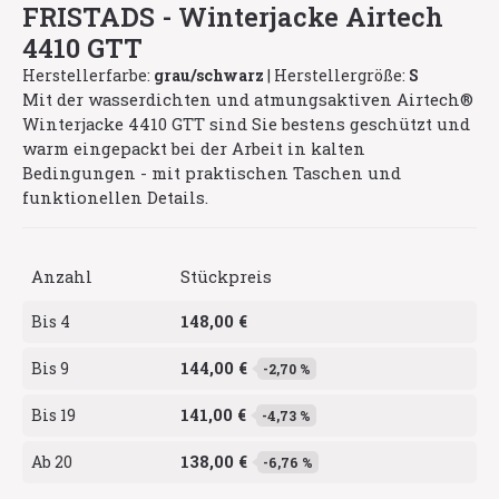
FRISTADS - Winterjacke Airtech
4410 GTT
Herstellerfarbe:
grau/schwarz
|
Herstellergröße:
S
Mit der wasserdichten und atmungsaktiven Airtech®
Winterjacke 4410 GTT sind Sie bestens geschützt und
warm eingepackt bei der Arbeit in kalten
Bedingungen - mit praktischen Taschen und
funktionellen Details.
Anzahl
Stückpreis
148,00 €
Bis
4
144,00 €
Bis
9
-2,70 %
141,00 €
Bis
19
-4,73 %
138,00 €
Ab
20
-6,76 %