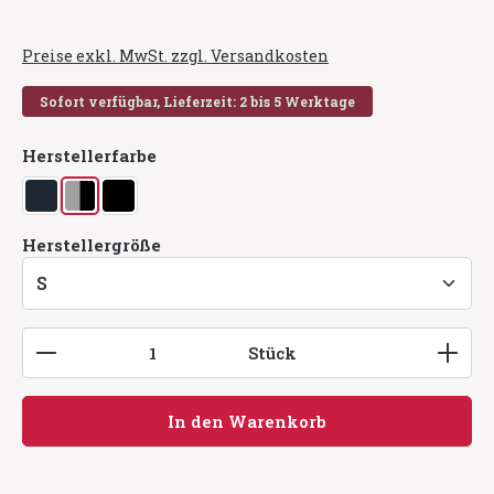
Preise exkl. MwSt. zzgl. Versandkosten
Sofort verfügbar, Lieferzeit: 2 bis 5 Werktage
auswählen
Herstellerfarbe
dunkelmarine
grau/schwarz
schwarz
auswählen
Herstellergröße
Produkt Anzahl: Gib den gewünschten Wert ein
Stück
In den Warenkorb