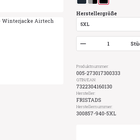
dunkelmarine
grau/schwarz
schwarz
(Diese Option ist zurzeit nicht ve
(Diese Option ist zurzeit n
auswähl
Herstellergröße
Produkt Anzahl: G
Stü
Produktnummer:
005-273017300333
GTIN/EAN:
7322304160130
Hersteller:
FRISTADS
Herstellernummer:
300857-940-5XL