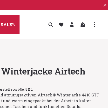
Warenkorb enth
SALE%
 Winterjacke Airtech
rstellergröße:
5XL
nd atmungsaktiven Airtech® Winterjacke 4410 GTT
zt und warm eingepackt bei der Arbeit in kalten
schen Taschen und funktionellen Details.