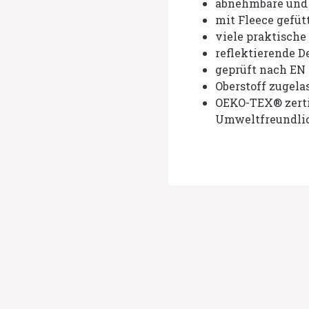
abnehmbare und 
mit Fleece gefü
viele praktisch
reflektierende De
geprüft nach EN 
Oberstoff zugela
OEKO-TEX® zertif
Umweltfreundli