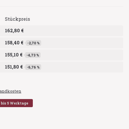
Stückpreis
162,80 €
158,40 €
-2,70 %
155,10 €
-4,73 %
151,80 €
-6,76 %
rsandkosten
2 bis 5 Werktage
en