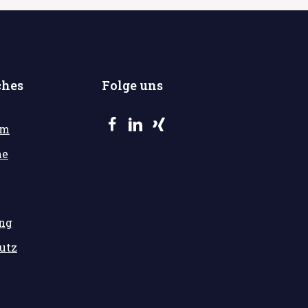
ches
Folge uns
um
he
ung
utz