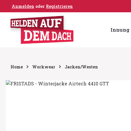
Anmelden
oder
Registrieren
um Hauptinhalt springen
Zur Hauptnavigation springen
Innung 
Home
Workwear
Jacken/Westen
Bildergalerie überspringen