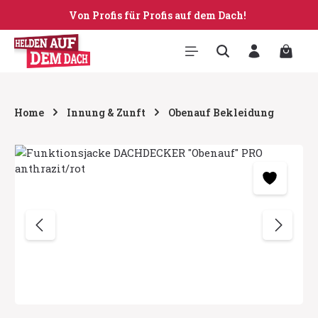
Von Profis für Profis auf dem Dach!
Zum Hauptinhalt springen
Warenk
Home
Innung & Zunft
Obenauf Bekleidung
Bildergalerie überspringen