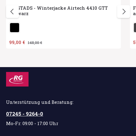
FRISTADS - Winterjacke Airtech 4410 GTT
F
schwarz
a
auswählen
Herstellerfarbe
H
Verkaufspreis:
99,00 €
V
5
Regulärer Preis:
148,00 €
Unterstützung und Beratung:
07245 - 9264-0
Mo-Fr: 09:00 - 17:00 Uhr