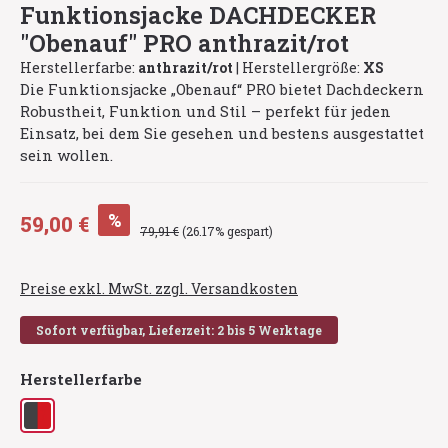
Funktionsjacke DACHDECKER
"Obenauf" PRO anthrazit/rot
Herstellerfarbe:
anthrazit/rot
|
Herstellergröße:
XS
Die Funktionsjacke „Obenauf“ PRO bietet Dachdeckern
Robustheit, Funktion und Stil – perfekt für jeden
Einsatz, bei dem Sie gesehen und bestens ausgestattet
sein wollen.
Verkaufspreis:
%
59,00 €
Regulärer Preis:
79,91 €
(26.17% gespart)
Preise exkl. MwSt. zzgl. Versandkosten
Sofort verfügbar, Lieferzeit: 2 bis 5 Werktage
auswählen
Herstellerfarbe
anthrazit/rot