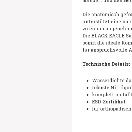
abfedert und den Ge
Die anatomisch gefo
unterstützt eine nat
zu einem angenehmen 
Die BLACK EAGLE Saf
somit die ideale Kom
für anspruchsvolle 
Technische Details:
Wasserdichte d
robuste Nitrilgu
komplett metallf
ESD-Zertifikat
für orthopädisch