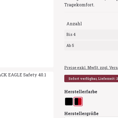
Tragekomfort.
Anzahl
Bis
4
Ab
5
Preise exkl. MwSt. zzgl. Ve
Sofort verfügbar, Lieferzeit: 
auswähl
Herstellerfarbe
schwarz
schwarz/rot
auswähl
Herstellergröße