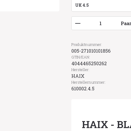
Produkt Anzahl: G
Paa
Produktnummer:
005-271010101856
GTIN/EAN:
4044465250262
Hersteller:
HAIX
Herstellernummer:
610002.4.5
HAIX - BL