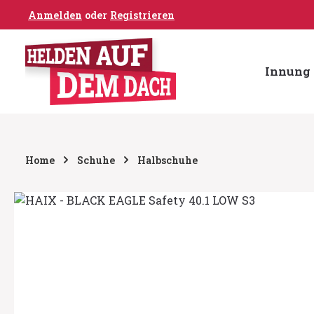
Anmelden
oder
Registrieren
um Hauptinhalt springen
Zur Hauptnavigation springen
Innung 
Home
Schuhe
Halbschuhe
Bildergalerie überspringen