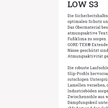
LOW S3
Die Sicherheitshalb
optimalen Schutz un
Das Obermaterial bes
atmungsaktive Texti
Fußklima zu sorgen.
GORE-TEX® Extended-
Nässe geschützt sind
Atmungsaktivität ge
Die robuste Laufsohl
Slip-Profils hervorr
rutschigen Untergrün
Lamellen versehen, d
Industrieböden sorge
Zwischensohle aus w
Dämpfungskeil unter 