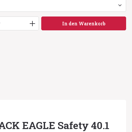
ib den gewünschten Wert ein oder benu
r
In den Warenkorb
ACK EAGLE Safety 40.1