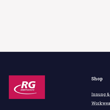
Shop
Innung &
Workwea