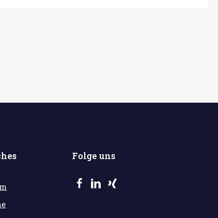
ches
Folge uns
um
he