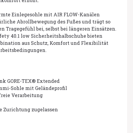
hkomfort erhöht.
rmte Einlegesohle mit AIR FLOW-Kanälen
ürliche Abrollbewegung des Fußes und trägt so
Tragegefühl bei, selbst bei längeren Einsätzen.
ety 40.1 low Sicherheitshalbschuhe bieten
bination aus Schutz, Komfort und Flexibilität
Arbeitsbedingungen.
ank GORE-TEX® Extended
mmi-Sohle mit Geländeprofil
reie Verarbeitung
e Zurichtung zugelassen