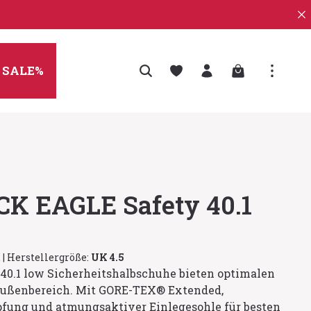
Warenkorb enth
SALE%
CK EAGLE Safety 40.1
t
|
Herstellergröße:
UK 4.5
40.1 low Sicherheitshalbschuhe bieten optimalen
Außenbereich. Mit GORE-TEX® Extended,
fung und atmungsaktiver Einlegesohle für besten