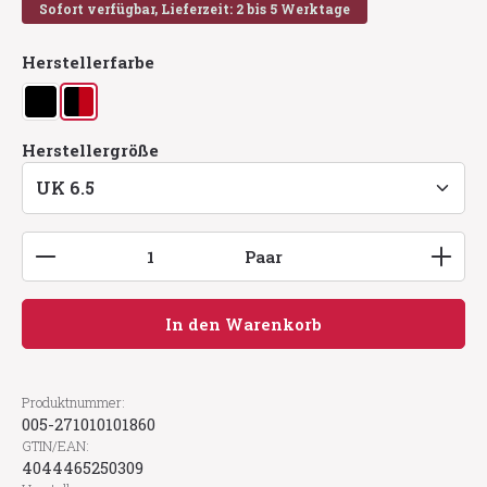
Sofort verfügbar, Lieferzeit: 2 bis 5 Werktage
auswählen
Herstellerfarbe
schwarz
schwarz/rot
auswählen
Herstellergröße
Produkt Anzahl: Gib den gewünschten Wert ein
Paar
In den Warenkorb
Produktnummer:
005-271010101860
GTIN/EAN:
4044465250309