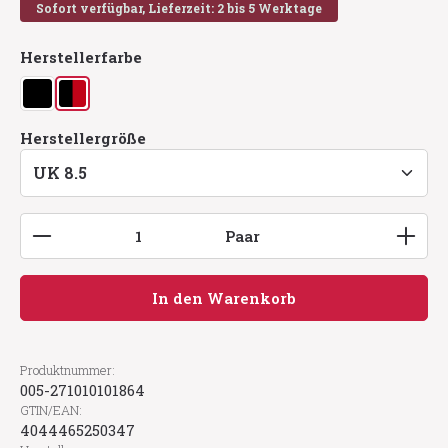
Sofort verfügbar, Lieferzeit: 2 bis 5 Werktage
auswählen
Herstellerfarbe
schwarz
schwarz/rot
auswählen
Herstellergröße
Produkt Anzahl: Gib den gewünschten Wert ein
Paar
In den Warenkorb
Produktnummer:
005-271010101864
GTIN/EAN:
4044465250347