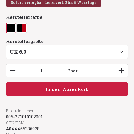
Sofort verfügbar, Lieferzeit: 2 bis 5 Werktage
auswählen
Herstellerfarbe
schwarz
schwarz/rot
auswählen
Herstellergröße
Produkt Anzahl: Gib den gewünschten Wert ein
Paar
In den Warenkorb
Produktnummer:
005-271010102001
GTIN/EAN:
4044465336928