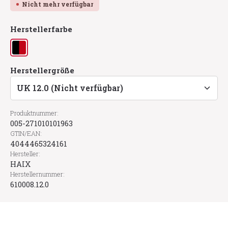
Nicht mehr verfügbar
auswählen
Herstellerfarbe
schwarz/rot
(Diese Option ist zurzeit nicht verfügbar.)
auswählen
Herstellergröße
Produktnummer:
005-271010101963
GTIN/EAN:
4044465324161
Hersteller:
HAIX
Herstellernummer:
610008.12.0