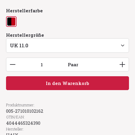
auswählen
Herstellerfarbe
schwarz/rot
auswählen
Herstellergröße
Produkt Anzahl: Gib den gewünschten Wert ein
Paar
In den Warenkorb
Produktnummer:
005-271010102162
GTIN/EAN:
4044465324390
Hersteller: