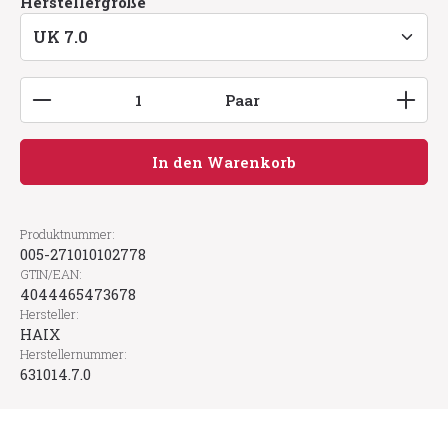
auswählen
Herstellergröße
Produkt Anzahl: Gib den gewünschten Wert ein
Paar
In den Warenkorb
Produktnummer:
005-271010102778
GTIN/EAN:
4044465473678
Hersteller:
HAIX
Herstellernummer:
631014.7.0