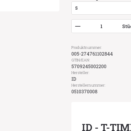
Produkt Anzahl: G
Stü
Produktnummer:
005-274761102844
GTIN/EAN:
5709245002200
Hersteller:
ID
Herstellernummer:
0510370008
ID - T-TIM