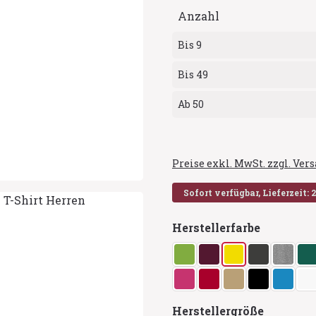
Anzahl
Bis
9
Bis
49
Ab
50
Preise exkl. MwSt. zzgl. Ve
Sofort verfügbar, Lieferzeit: 
auswähl
Herstellerfarbe
apfel
bordeaux
gelb
graphit me
grau m
g
pink
rot
sand
schwarz
türkis
w
auswähl
Herstellergröße