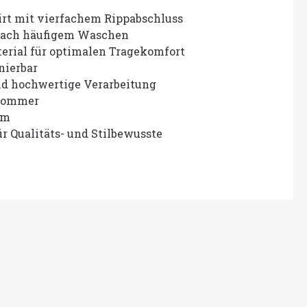
irt mit vierfachem Rippabschluss
nach häufigem Waschen
rial für optimalen Tragekomfort
nierbar
nd hochwertige Verarbeitung
 Sommer
rm
r Qualitäts- und Stilbewusste