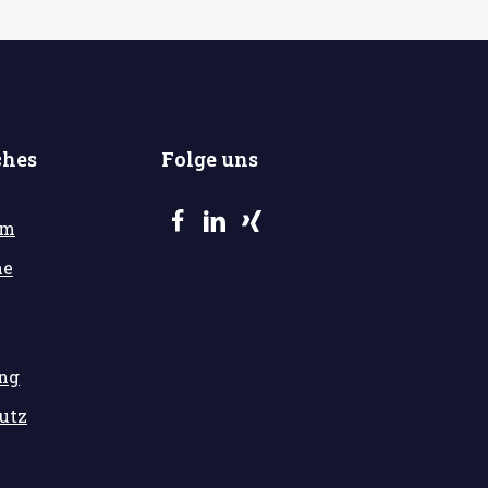
ches
Folge uns
um
he
ung
utz