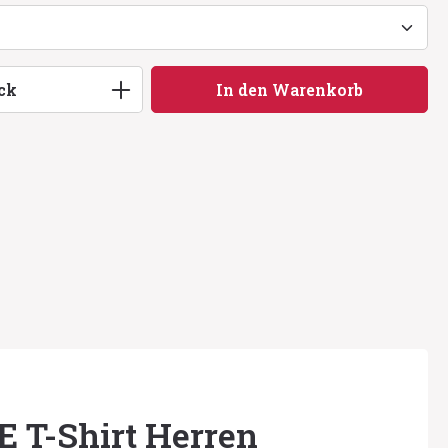
ib den gewünschten Wert ein oder benu
ck
In den Warenkorb
E T-Shirt Herren