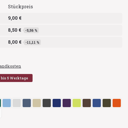
Stückpreis
9,00 €
8,50 €
-5,56 %
8,00 €
-11,11 %
rsandkosten
2 bis 5 Werktage
en
liert
eliert
rün
hellblau
hellgrau meliert
indigo
kit
koks
königsblau
lila
lime
mokka
navy
oliv
orang
eiß
en