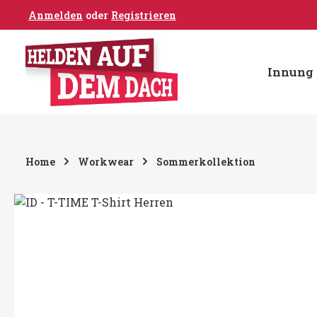
Anmelden
oder
Registrieren
um Hauptinhalt springen
Zur Hauptnavigation springen
Innung 
Home
Workwear
Sommerkollektion
Bildergalerie überspringen