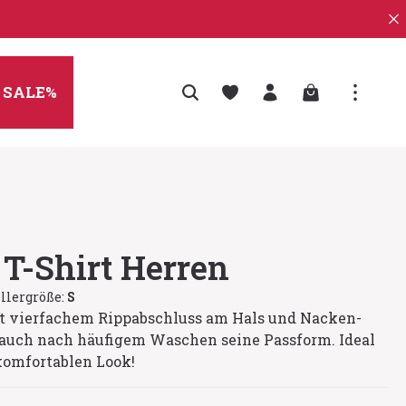
Warenkorb enth
SALE%
 T-Shirt Herren
llergröße:
S
it vierfachem Rippabschluss am Hals und Nacken-
 auch nach häufigem Waschen seine Passform. Ideal
 komfortablen Look!