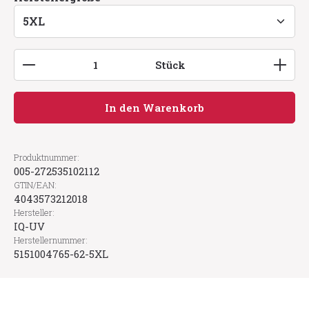
Produkt Anzahl: Gib den gewünschten Wert ein
Stück
In den Warenkorb
Produktnummer:
005-272535102112
GTIN/EAN:
4043573212018
Hersteller:
IQ-UV
Herstellernummer:
5151004765-62-5XL