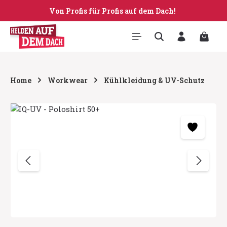
Von Profis für Profis auf dem Dach!
Zum Hauptinhalt springen
Warenk
Home
Workwear
Kühlkleidung & UV-Schutz
Bildergalerie überspringen