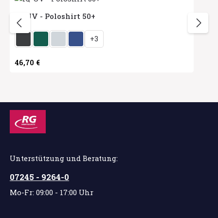
IQ-UV - Poloshirt 50+
auswählen
Herstellerfarbe
+
3
Regulärer Preis:
46,70 €
Unterstützung und Beratung:
07245 - 9264-0
Mo-Fr: 09:00 - 17:00 Uhr