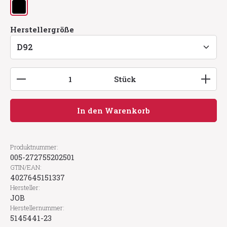
schwarz
auswählen
Herstellergröße
Produkt Anzahl: Gib den gewünschten Wert ein
Stück
In den Warenkorb
Produktnummer:
005-272755202501
GTIN/EAN:
4027645151337
Hersteller:
JOB
Herstellernummer:
5145441-23