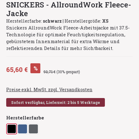
SNICKERS - AllroundWork Fleece-
Jacke
Herstellerfarbe:
schwarz
|
Herstellergröße:
XS
Snickers AllroundWork Fleece-Arbeitsjacke mit 37.5-
Technologie für optimale Feuchtigkeitsregulation,
gebürstetem Innenmaterial für extra Wärme und
reflektierenden Details für mehr Sichtbarkeit.
Verkaufspreis:
%
65,60 €
Regulärer Preis:
93,71 €
(30% gespart)
Preise exkl. MwSt. zzgl. Versandkosten
Sofort verfügbar, Lieferzeit: 2 bis 5 Werktage
auswählen
Herstellerfarbe
schwarz
stahlblau
stahlgrau
(Diese Option ist zurzeit nicht verfügbar.)
(Diese Option ist zurzeit nicht verfügbar.)