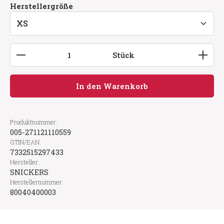
auswählen
Herstellergröße
Produkt Anzahl: Gib den gewünschten Wert ein
Stück
In den Warenkorb
Produktnummer:
005-271121110559
GTIN/EAN:
7332515297433
Hersteller:
SNICKERS
Herstellernummer:
80040400003