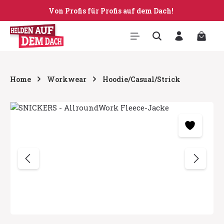
Von Profis für Profis auf dem Dach!
Zum Hauptinhalt springen
Warenk
Home
Workwear
Hoodie/Casual/Strick
Bildergalerie überspringen