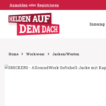
Anmelden
oder
Registrieren
um Hauptinhalt springen
Zur Hauptnavigation springen
Innung 
Home
Workwear
Jacken/Westen
Bildergalerie überspringen