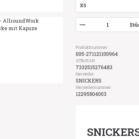
Produkt Anzahl: G
Stü
Produktnummer:
005-271121100964
GTIN/EAN:
7332515276483
Hersteller:
SNICKERS
Herstellernummer:
12295804003
SNICKERS