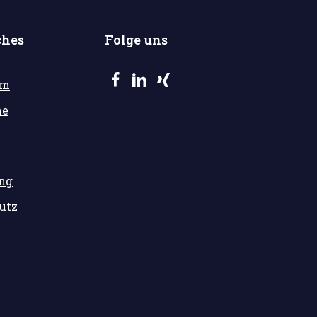
ches
Folge uns
um
he
ung
utz