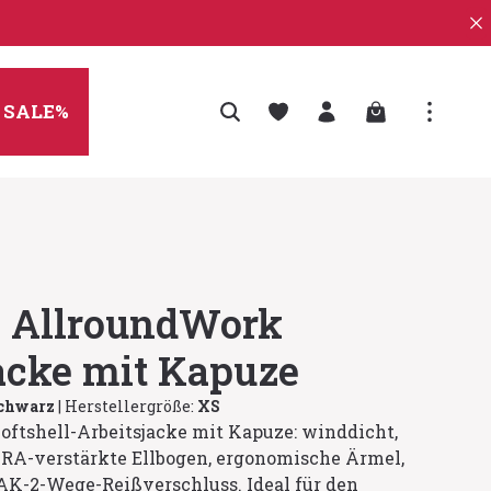
Warenkorb enth
SALE%
 AllroundWork
acke mit Kapuze
schwarz
|
Herstellergröße:
XS
ftshell-Arbeitsjacke mit Kapuze: winddicht,
A-verstärkte Ellbogen, ergonomische Ärmel,
AK-2-Wege-Reißverschluss. Ideal für den