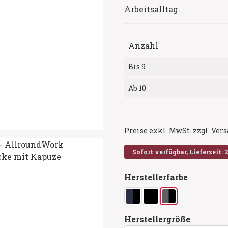
Arbeitsalltag.
Anzahl
Bis
9
Ab
10
Preise exkl. MwSt. zzgl. Ve
Sofort verfügbar, Lieferzeit: 
auswähl
Herstellerfarbe
navy/schwarz
schwarz
stahlgrau/schwa
auswähl
Herstellergröße