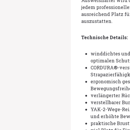
Ausweishalter wird d
jedem professionelle
ausreichend Platz fü
auszustatten.
Technische Details:
winddichtes und
optimalen Schut
CORDURA®-verst
Strapazierfähigk
ergonomisch ges
Bewegungsfreih
verlängerter Rü
verstellbarer Bu
YAK-2-Wege-Reiß
und erhöhte Bew
praktische Brus