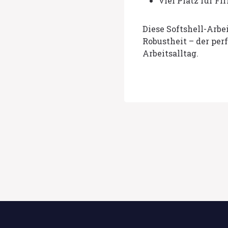
viel Platz für F
Diese Softshell-Arbe
Robustheit – der per
Arbeitsalltag.