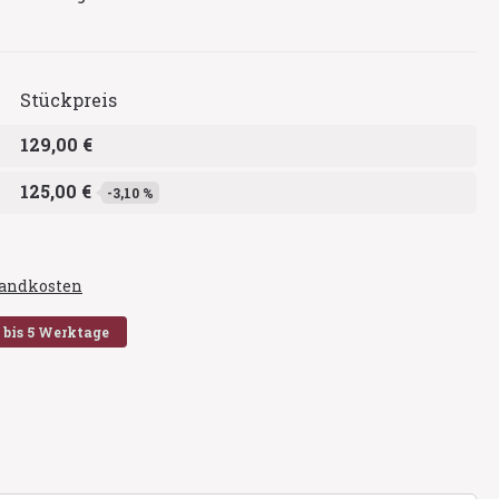
Stückpreis
129,00 €
125,00 €
-3,10 %
rsandkosten
2 bis 5 Werktage
en
rz
en