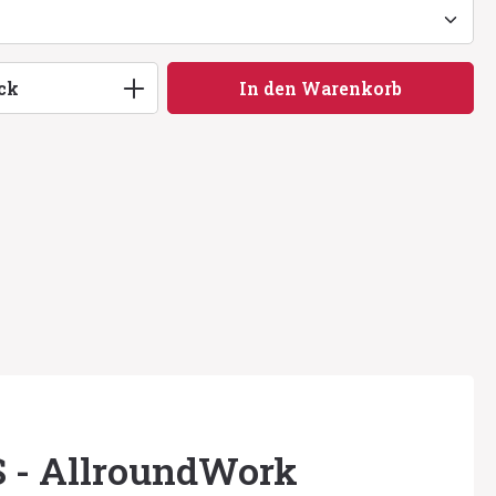
ib den gewünschten Wert ein oder benu
ck
In den Warenkorb
 - AllroundWork