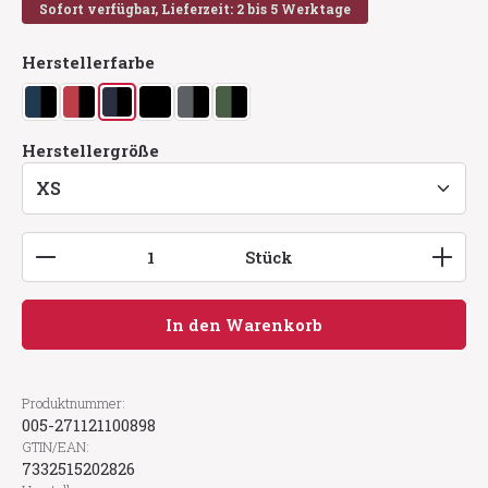
Sofort verfügbar, Lieferzeit: 2 bis 5 Werktage
auswählen
Herstellerfarbe
blau/schwarz
chili/schwarz
navy/schwarz
schwarz
stahlgrau/schwarz
waldgrün/schwarz
auswählen
Herstellergröße
Produkt Anzahl: Gib den gewünschten Wert ein
Stück
In den Warenkorb
Produktnummer:
005-271121100898
GTIN/EAN:
7332515202826