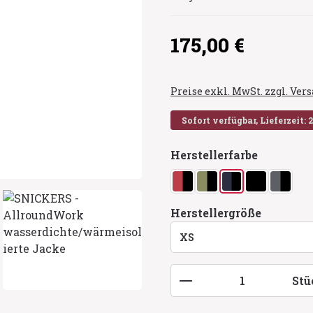
Regulärer Preis:
175,00 €
Preise exkl. MwSt. zzgl. Ve
Sofort verfügbar, Lieferzeit: 
auswähl
Herstellerfarbe
chili/schwarz
khaki/grün/schwarz
navy/schwarz
schwarz
stahlg
auswähl
Herstellergröße
Produkt Anzahl: G
Stü