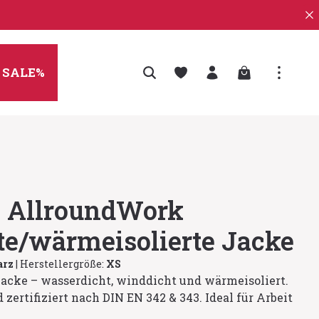
Warenkorb enth
SALE%
 AllroundWork
te/wärmeisolierte Jacke
arz
|
Herstellergröße:
XS
acke – wasserdicht, winddicht und wärmeisoliert.
zertifiziert nach DIN EN 342 & 343. Ideal für Arbeit