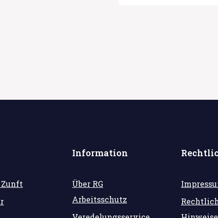
Information
Rechtli
 Zunft
Über RG
Impress
Arbeitsschutz
r
Rechtlic
Veredelungsservice
Hinweise