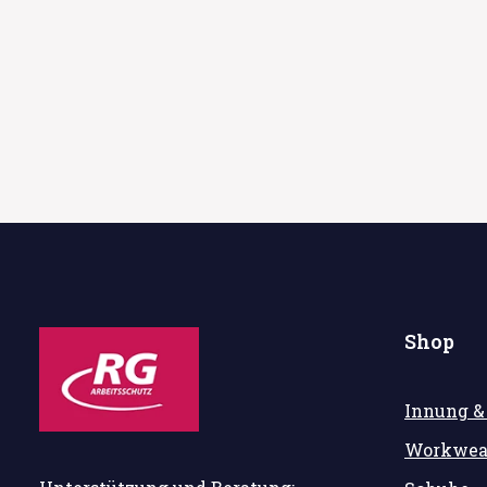
Shop
Innung &
Workwea