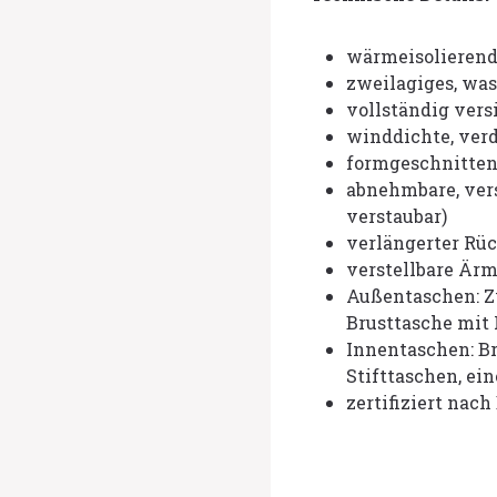
wärmeisolierend,
zweilagiges, wa
vollständig vers
winddichte, verd
formgeschnitten
abnehmbare, vers
verstaubar)
verlängerter Rü
verstellbare Är
Außentaschen: Z
Brusttasche mit
Innentaschen: Br
Stifttaschen, ei
zertifiziert nac