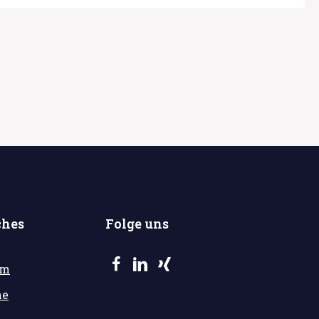
ches
Folge uns
um
he