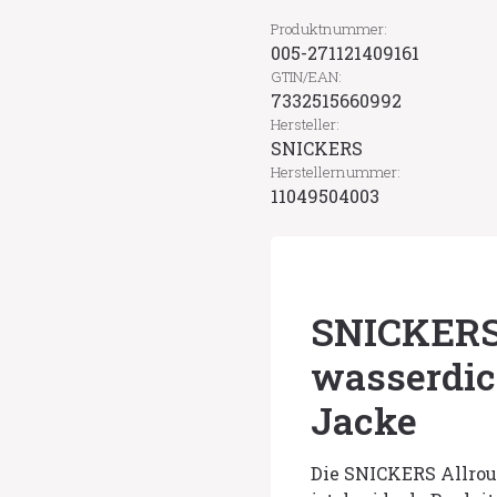
Produktnummer:
005-271121409161
GTIN/EAN:
7332515660992
Hersteller:
SNICKERS
Herstellernummer:
11049504003
SNICKERS
wasserdic
Jacke
Die SNICKERS Allro