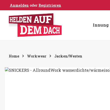
Anmelden
oder
Registrieren
um Hauptinhalt springen
Zur Hauptnavigation springen
Innung 
Home
Workwear
Jacken/Westen
Bildergalerie überspringen