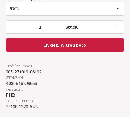
Produkt Anzahl: Gib den gewünschten Wert ein
Stück
In den Warenkorb
Produktnummer:
005-271019106192
GTIN/EAN:
4030646299663
Hersteller:
FHB
Herstellernummer:
79105-1220-5XL