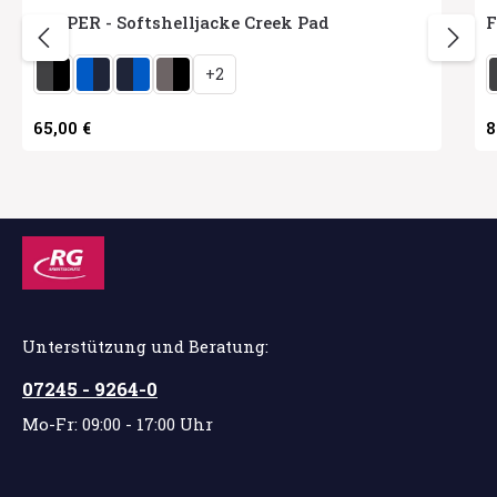
PAYPER - Softshelljacke Creek Pad
F
auswählen
Herstellerfarbe
H
+
2
Regulärer Preis:
65,00 €
R
8
Unterstützung und Beratung:
07245 - 9264-0
Mo-Fr: 09:00 - 17:00 Uhr