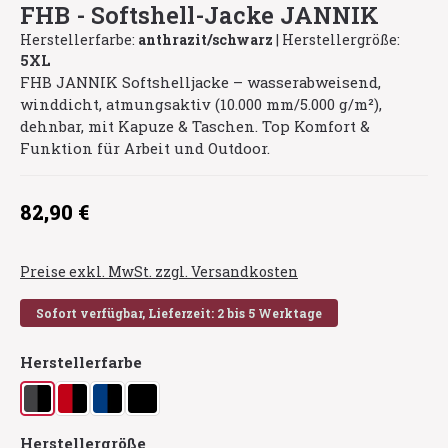
FHB - Softshell-Jacke JANNIK
Herstellerfarbe:
anthrazit/schwarz
|
Herstellergröße:
5XL
FHB JANNIK Softshelljacke – wasserabweisend,
winddicht, atmungsaktiv (10.000 mm/5.000 g/m²),
dehnbar, mit Kapuze & Taschen. Top Komfort &
Funktion für Arbeit und Outdoor.
Regulärer Preis:
82,90 €
Preise exkl. MwSt. zzgl. Versandkosten
Sofort verfügbar, Lieferzeit: 2 bis 5 Werktage
auswählen
Herstellerfarbe
anthrazit/schwarz
rot/schwarz
royalblau/schwarz
schwarz
auswählen
Herstellergröße