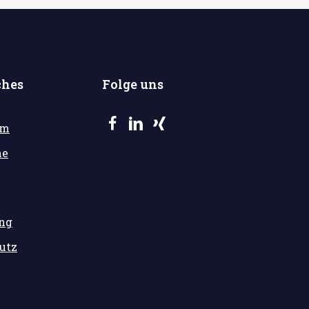
ches
Folge uns
um
he
ung
utz