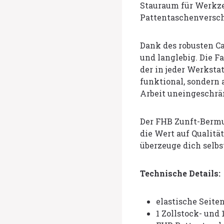
Stauraum für Werkze
Pattentaschenverschl
Dank des robusten Ca
und langlebig. Die F
der in jeder Werkstat
funktional, sondern 
Arbeit uneingeschrä
Der FHB Zunft-Bermu
die Wert auf Qualität
überzeuge dich selbst
Technische Details:
elastische Seite
1 Zollstock- und