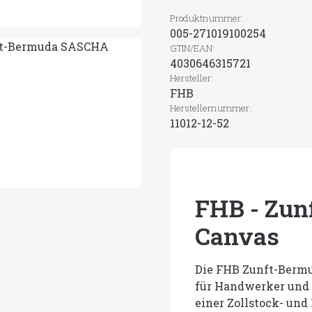
Produktnummer:
005-271019100254
GTIN/EAN:
4030646315721
Hersteller:
FHB
Herstellernummer:
11012-12-52
FHB - Zu
Canvas
Die FHB Zunft-Bermu
für Handwerker und 
einer Zollstock- und