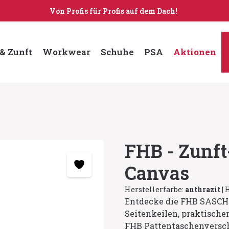
Von Profis für Profis auf dem Dach!
& Zunft
Workwear
Schuhe
PSA
Aktionen
FHB - Zunf
Canvas
Herstellerfarbe:
anthrazit
|
H
Entdecke die FHB SASCH
Seitenkeilen, praktische
FHB Pattentaschenverschl