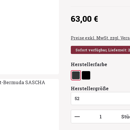
Regulärer Preis:
63,00 €
Preise exkl. MwSt. zzgl. Ve
Sofort verfügbar, Lieferzeit: 
auswähl
Herstellerfarbe
anthrazit
schwarz
auswähl
Herstellergröße
Produkt Anzahl: G
Stü