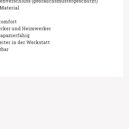
enverschluss (gebrauchsmustergeschützt)
Material
n
komfort
erker und Heimwerker
rapazierfähig
eiter in der Werkstatt
zbar