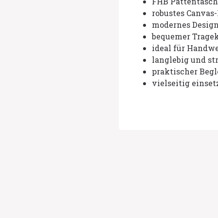
FHB Pattentasch
robustes Canvas-
modernes Desig
bequemer Trage
ideal für Handw
langlebig und st
praktischer Begl
vielseitig einset