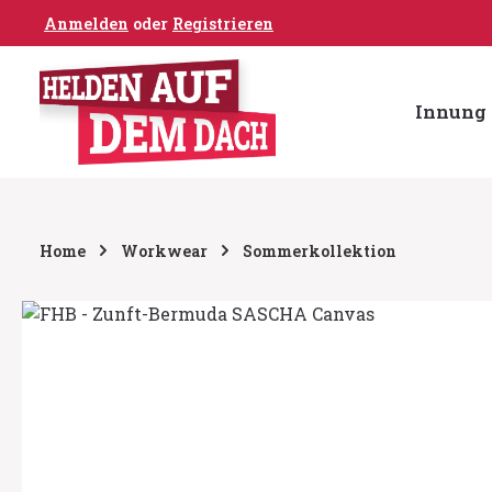
Anmelden
oder
Registrieren
um Hauptinhalt springen
Zur Hauptnavigation springen
Innung 
Home
Workwear
Sommerkollektion
Bildergalerie überspringen