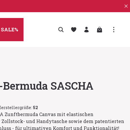
Warenkorb enth
SALE%
t-Bermuda SASCHA
erstellergröße:
52
A Zunftbermuda Canvas mit elastischen
r Zollstock- und Handytasche sowie dem patentierten
uss - für ultimativen Komfort und Funktionalität!