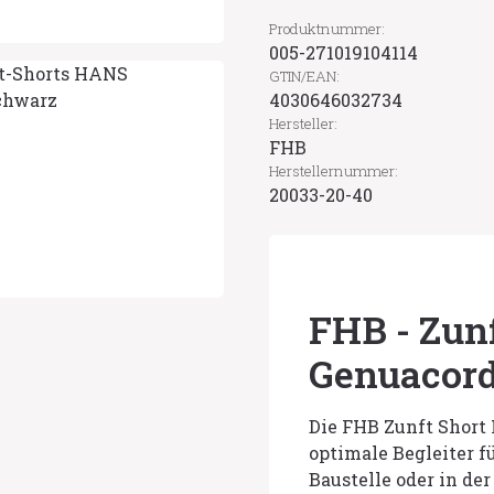
Produktnummer:
005-271019104114
GTIN/EAN:
4030646032734
Hersteller:
FHB
Herstellernummer:
20033-20-40
FHB - Zun
Genuacor
Die FHB Zunft Short
optimale Begleiter 
Baustelle oder in de