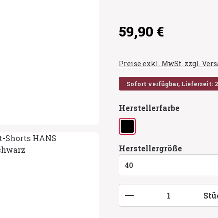
Regulärer Preis:
59,90 €
Preise exkl. MwSt. zzgl. Ve
Sofort verfügbar, Lieferzeit: 
auswähl
Herstellerfarbe
schwarz
auswähl
Herstellergröße
Produkt Anzahl: G
Stü