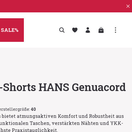
Warenkorb enth
SALE%
t-Shorts HANS Genuacord
rstellergröße:
40
s bietet atmungsaktiven Komfort und Robustheit aus
unktionalen Taschen, verstärkten Nähten und YKK-
hste Praxistauglichkeit.