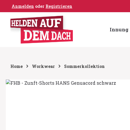
Anmelden
oder
Registrieren
um Hauptinhalt springen
Zur Hauptnavigation springen
Innung 
Home
Workwear
Sommerkollektion
Bildergalerie überspringen