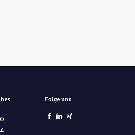
ches
Folge uns
um
he