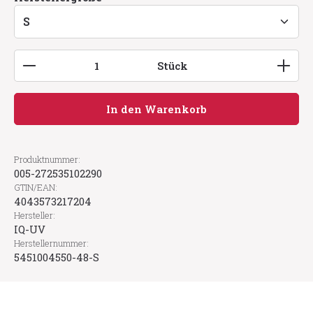
Produkt Anzahl: Gib den gewünschten Wert ein
Stück
In den Warenkorb
Produktnummer:
005-272535102290
GTIN/EAN:
4043573217204
Hersteller:
IQ-UV
Herstellernummer:
5451004550-48-S