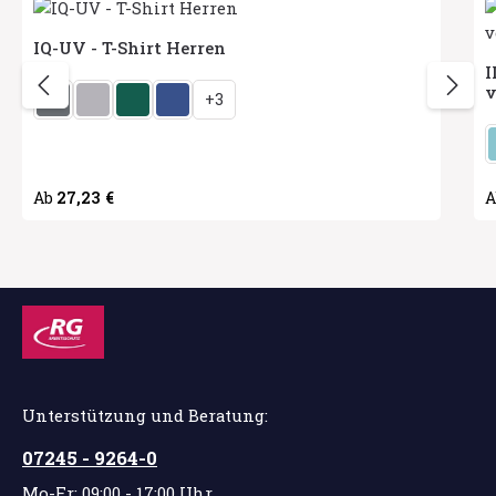
IQ-UV - T-Shirt Herren
I
auswählen
Herstellerfarbe
v
+
3
H
Regulärer Preis:
27,23 €
R
Ab
Unterstützung und Beratung:
07245 - 9264-0
Mo-Fr: 09:00 - 17:00 Uhr