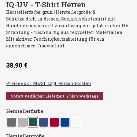
IQ-UV - T-Shirt Herren
Herstellerfarbe:
grün
|
Herstellergröße:
S
Schütze dich in diesem Sonnenschutzshirt mit
Rundhalsausschnitt zuverlässig vor gefährlicher UV-
Strahlung - nachhaltig aus recycelten Materialien.
Mit aktiver Feuchtigkeitsableitung für ein
angenehmes Tragegefühl.
Regulärer Preis:
38,90 €
Preise exkl. MwSt. zzgl. Versandkosten
Sofort verfügbar, Lieferzeit: 2 bis 5 Werktage
auswählen
Herstellerfarbe
asche
grau
grün
navy
rot
royalblau
weiß
auswählen
Herstellergröße