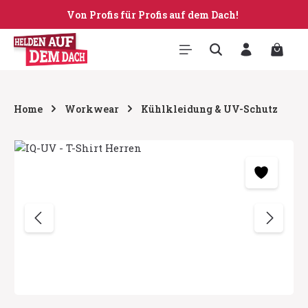
Von Profis für Profis auf dem Dach!
Zum Hauptinhalt springen
Warenk
Home
Workwear
Kühlkleidung & UV-Schutz
Bildergalerie überspringen