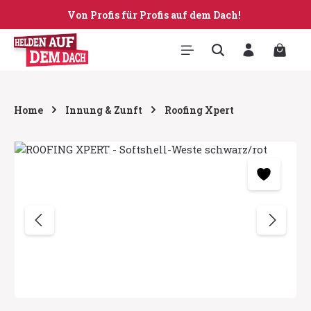
Von Profis für Profis auf dem Dach!
Zum Hauptinhalt springen
Warenk
Home
Innung & Zunft
Roofing Xpert
Bildergalerie überspringen