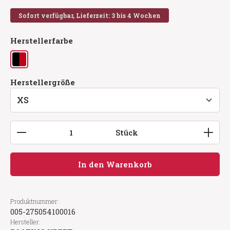
Sofort verfügbar, Lieferzeit: 3 bis 4 Wochen
auswählen
Herstellerfarbe
schwarz/rot
auswählen
Herstellergröße
Produkt Anzahl: Gib den gewünschten Wert ein
Stück
In den Warenkorb
Produktnummer:
005-275054100016
Hersteller: