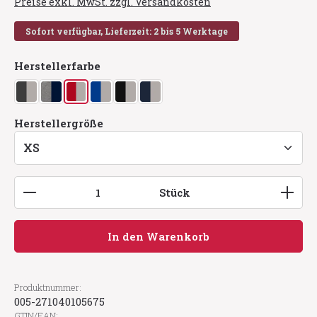
Preise exkl. MwSt. zzgl. Versandkosten
Sofort verfügbar, Lieferzeit: 2 bis 5 Werktage
auswählen
Herstellerfarbe
anthrazit/silber
grau meliert/tinte
rot/silber
royalblau/silber
schwarz/silber
tinte/silber
auswählen
Herstellergröße
Produkt Anzahl: Gib den gewünschten Wert ein
Stück
In den Warenkorb
Produktnummer:
005-271040105675
GTIN/EAN: