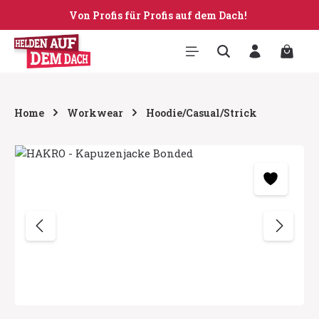
Von Profis für Profis auf dem Dach!
Zum Hauptinhalt springen
Warenk
Home
Workwear
Hoodie/Casual/Strick
Bildergalerie überspringen