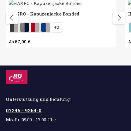
HAKRO - Kapuzenjacke Bonded
I
auswählen
Herstellerfarbe
H
+
2
Regulärer Preis:
57,00 €
R
Ab
Unterstützung und Beratung:
07245 - 9264-0
Mo-Fr: 09:00 - 17:00 Uhr