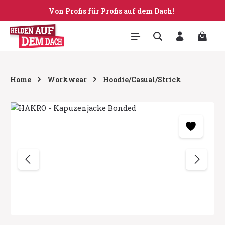
Von Profis für Profis auf dem Dach!
Zum Hauptinhalt springen
Warenk
Home
Workwear
Hoodie/Casual/Strick
Bildergalerie überspringen